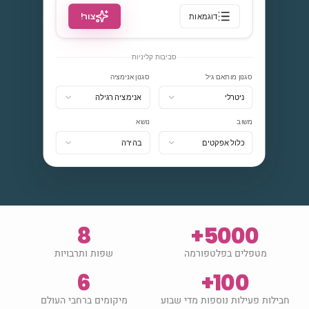
צור!
דוגמאות
סביבות קליניות
סגנון מותאם גיל
סגנון אנימציה
ניטרלי
אנימציה רגילה
משוב
נושא
כלול אפקטים
בהירה
8
5000+
מטפלים בפלטפורמה
שפות ותרבויות
6
100+
חבילות פעילות נוספות מדי שבוע
מיקומים ברחבי העולם