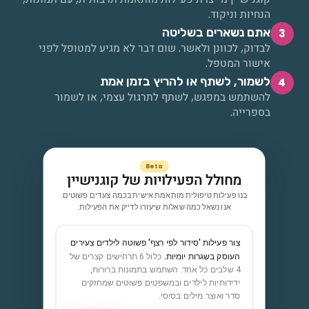
הנחיות וניקוד.
אתם נשארים בשליטה
3
לבדוק, לכוונן ולאשר. שום דבר לא מגיע למטופל לפני
אישור המטפל.
לשמור, לשתף או להריץ בזמן אמת
4
להשתמש במפגש, לשתף לתרגול עצמי, או לשמור
בספרייה.
Beta
מחולל הפעילויות של קוגנישיין
בנו פעילות טיפולית מותאמת אישית בכמה צעדים פשוטים.
אנו נשאל כמה שאלות שיעזרו לדייק את הפעילות.
צור פעילות 'סידור לפי רצף' פשוטה לילדים צעירים
העוסק בשגרות יומיות.
כלול 6 תרחישים קצרים של
4 שלבים כל אחד. השתמש בתמונות ברורות,
ידידותיות לילדים ובמשפטים פשוטים שמחזקים
סדר ואוצר מילים בסיסי.