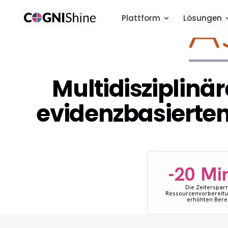
Plattform
Plattform
Lösungen
Lösungen
Multidisziplinär
evidenzbasierten
-20 Mi
Die Zeitersparn
Ressourcenvorbereitun
erhöhten Berei