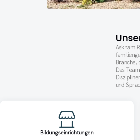
Unse
Askham Re
familieng
Branche, d
Das Team 
Diszipline
und Sprac
Bildungseinrichtungen