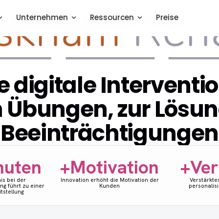
Unternehmen
Unternehmen
Ressourcen
Ressourcen
Preise
Preise
e digitale Intervent
 Übungen, zur Lösung
Beeinträchtigungen
nuten
+Motivation
+Ver
is bei der
Innovation erhöht die Motivation der
Verstärkte
g führt zu einer
Kunden
personalisi
tstellung