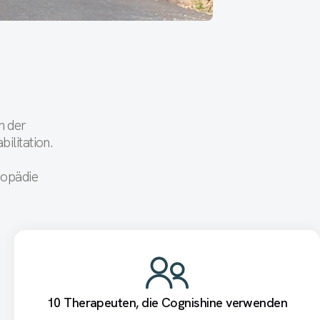
n der
ilitation.
gopädie
10 Therapeuten, die Cognishine verwenden