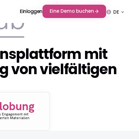
Eine Demo buchen
Eine Demo buchen
Einloggen
Einloggen
DE
DE
ionsplattform mit
 von vielfältigen
lobung
s Engagement mit
erten Materialien