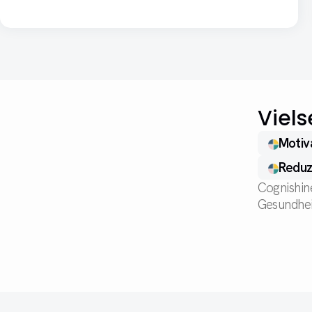
Viels
Motiv
Reduz
Cognishine
Gesundhei