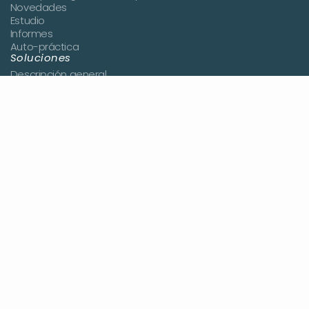
Novedades
Estudio
Informes
Auto-práctica
Soluciones
Descripción general
Sanidad
Educación
Cuidado de adultos mayores
Empresa
Por qué Cognishine
Acerca de nosotros
Historias de clientes
Noticias
Reserva una demostración
Únete al equipo
Contáctanos
Recursos
Blog
Estudios
Centro de ayuda
Tarifas
Iniciar sesión
Regístrate