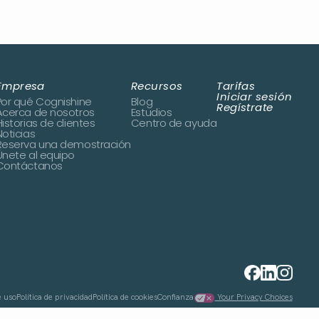
Empresa
Recursos
Tarifas
Iniciar sesión
Por qué Cognishine
Blog
Regístrate
Acerca de nosotros
Estudios
Historias de clientes
Centro de ayuda
Noticias
Reserva una demostración
Únete al equipo
Contáctanos
e uso
Política de privacidad
Política de cookies
Confianza
Your Privacy Choices