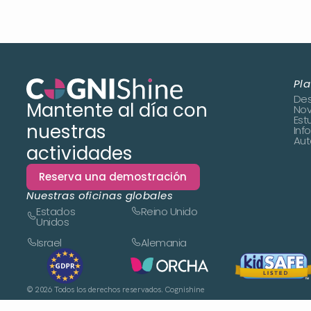
Pl
Des
Mantente al día con
No
Est
nuestras
Inf
Aut
actividades
Reserva una demostración
Nuestras oficinas globales
Estados
Reino Unido
Unidos
Israel
Alemania
©
2026
Todos los derechos reservados. Cognishine