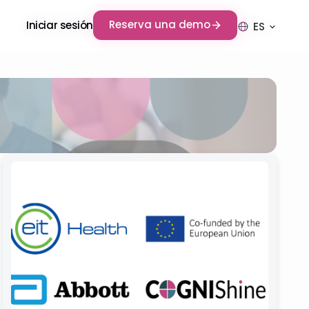
Reserva una demo
Reserva una demo
Iniciar sesión
Iniciar sesión
ES
ES