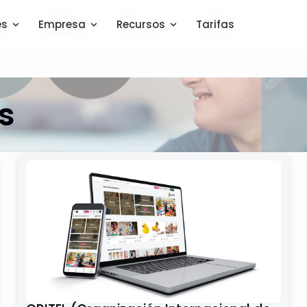
es
es
Empresa
Empresa
Recursos
Recursos
Tarifas
Tarifas
s