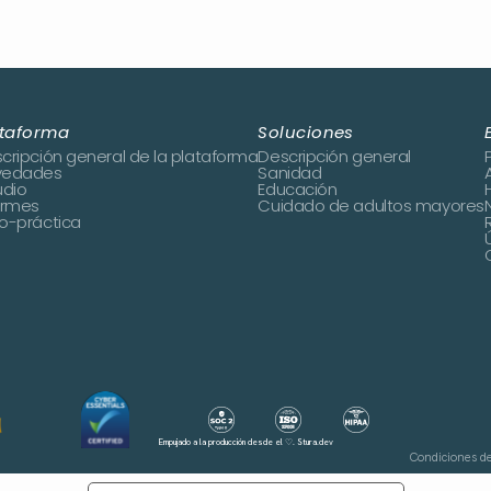
ataforma
Soluciones
cripción general de la plataforma
Descripción general
vedades
Sanidad
udio
Educación
ormes
Cuidado de adultos mayores
o-práctica
Empujado a la producción desde el ♡.
Stura.dev
Condiciones d