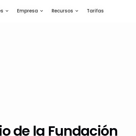
es
es
Empresa
Empresa
Recursos
Recursos
Tarifas
Tarifas
rio de la Fundación