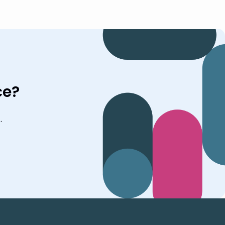
ce?
.