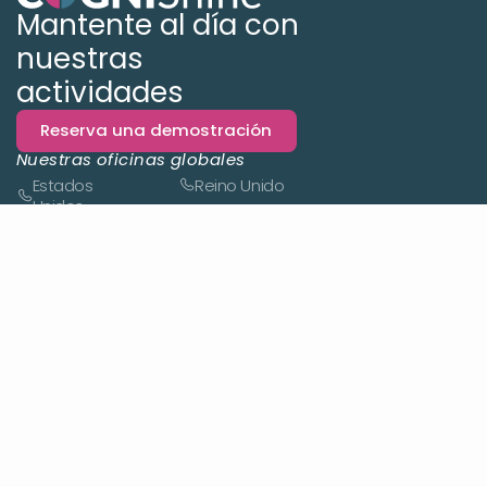
Mantente al día con
nuestras
actividades
Reserva una demostración
Nuestras oficinas globales
Estados
Reino Unido
Unidos
Israel
Alemania
Plataforma
Descripción general de la plataforma
Novedades
Estudio
Informes
Auto-práctica
Soluciones
Descripción general
Sanidad
Educación
Cuidado de adultos mayores