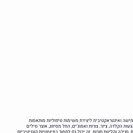
 גמישה ואינטראקטיבית ליצירת משימות טיפוליות מותאמות
ת הקלדה, ציור, צורות ואמוג'ים, החל מסיווג, אוצר מילים
ות, חניכה וקליטת תורות. זה יכול גם לתמוך במיומנויות קוגניטיביות