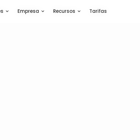
es
es
Empresa
Empresa
Recursos
Recursos
Tarifas
Tarifas