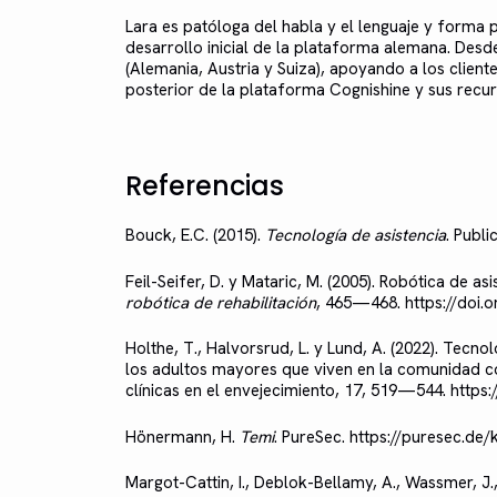
Lara es patóloga del habla y el lenguaje y forma p
desarrollo inicial de la plataforma alemana. Des
(Alemania, Austria y Suiza), apoyando a los cliente
posterior de la plataforma Cognishine y sus recur
Referencias
Bouck, E.C. (2015).
Tecnología de asistencia
. Publi
Feil-Seifer, D. y Mataric, M. (2005). Robótica de asi
robótica de rehabilitación
, 465—468. https://doi.
Holthe, T., Halvorsrud, L. y Lund, A. (2022). Tecnol
los adultos mayores que viven en la comunidad co
clínicas en el envejecimiento, 17, 519—544. https
Hönermann, H.
Temi
. PureSec. https://puresec.de
Margot-Cattin, I., Deblok-Bellamy, A., Wassmer, J.,