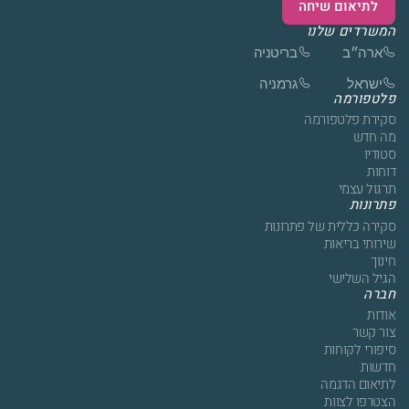
לתיאום שיחה
המשרדים שלנו
ארה״ב
בריטניה
ישראל
גרמניה
פלטפורמה
סקירת פלטפורמה
מה חדש
סטודיו
דוחות
תרגול עצמי
פתרונות
סקירה כללית של פתרונות
שירותי בריאות
חינוך
הגיל השלישי
חברה
אודות
צור קשר
סיפורי לקוחות
חדשות
לתיאום הדגמה
הצטרפו לצוות