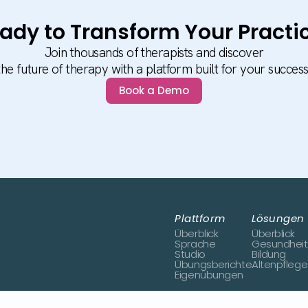
ady to Transform Your Practi
Join thousands of therapists and discover
the future of therapy with a platform built for your success
Book a Demo
Plattform
Lösungen
Überblick
Überblick
Sprache
Gesundhei
Studio
Bildung
Übungsberichte
Altenpflege
Eigenübungen