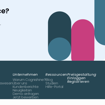
ce?
.
Unternehmen
Ressourcen
Preisgestaltung
Einloggen
Warum Cognishine?
Blog
Registrieren
tswesen
Über uns
Studien
Kundenberichte
Hilfe-Portal
Neuigkeiten
Demo anfragen
Jetzt bewerben
Kontakt