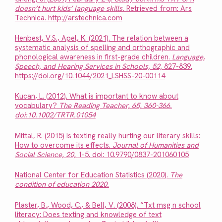
doesn’t hurt kids’ language skills.
Retrieved from: Ars
Technica. http://arstechnica.com
Henbest, V.S., Apel, K. (2021). The relation between a
systematic analysis of spelling and orthographic and
phonological awareness in first-grade children.
Language,
Speech, and Hearing Services in Schools, 52,
827-839.
https://doi.org/10.1044/2021_LSHSS-20-00114
Kucan, L. (2012). What is important to know about
vocabulary?
The Reading Teacher, 65, 360-366.
doi:10.1002/TRTR.01054
Mittal, R. (2015) Is texting really hurting our literary skills:
How to overcome its effects.
Journal of Humanities and
Social Science, 20,
1-5. doi: 10.9790/0837-201060105
National Center for Education Statistics (2020).
The
condition of education 2020.
Plaster, B., Wood, C., & Bell, V. (2008). “Txt msg n school
literacy: Does texting and knowledge of text