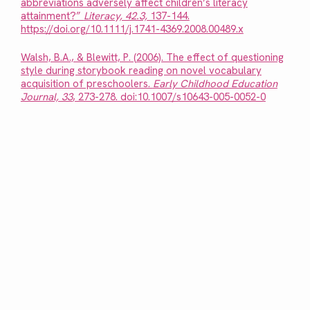
abbreviations adversely affect children’s literacy
attainment?”
Literacy, 42.3,
137-144.
https://doi.org/10.1111/j.1741-4369.2008.00489.x
Walsh, B.A., & Blewitt, P. (2006). The effect of questioning
style during storybook reading on novel vocabulary
acquisition of preschoolers.
Early Childhood Education
Journal, 33
, 273-278. doi:10.1007/s10643-005-0052-0