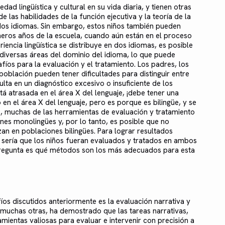
dad lingüística y cultural en su vida diaria, y tienen otras
e las habilidades de la función ejecutiva y la teoría de la
os idiomas. Sin embargo, estos niños también pueden
meros años de la escuela, cuando aún están en el proceso
iencia lingüística se distribuye en dos idiomas, es posible
 diversas áreas del dominio del idioma, lo que puede
íos para la evaluación y el tratamiento. Los padres, los
oblación pueden tener dificultades para distinguir entre
esulta en un diagnóstico excesivo o insuficiente de los
stá atrasada en el área X del lenguaje, ¡debe tener una
en el área X del lenguaje, pero es porque es bilingüe, y se
s, muchas de las herramientas de evaluación y tratamiento
nes monolingües y, por lo tanto, es posible que no
an en poblaciones bilingües. Para lograr resultados
al sería que los niños fueran evaluados y tratados en ambos
 pregunta es qué métodos son los más adecuados para esta
s discutidos anteriormente es la evaluación narrativa y
de muchas otras, ha demostrado que las tareas narrativas,
mientas valiosas para evaluar e intervenir con precisión a