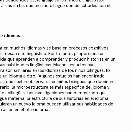
s deficiencias del lenguaje en los niños bilingües (así
áreas en las que un niño bilingüe con dificultades con el
re idiomas.
lar en muchos idiomas y se basa en procesos cognitivos
 desarrollo lingüístico. Por lo tanto, proporciona un
dida que aprenden a comprender y producir historias en un
us habilidades lingüísticas. Muchos estudios han
 son similares en los idiomas de los niños bilingües, lo
de un idioma a otro. (Algunos estudios han encontrado
mas, que suelen observarse en niños bilingües que dominan
rario, la microestructura es más específica del idioma y,
 los bilingües. Las investigaciones han demostrado que
gua materna, la estructura de sus historias en el idioma
uieren un nuevo idioma pueden utilizar sus habilidades de
ración en el otro idioma.