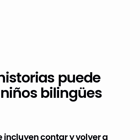
historias puede
 niños bilingües
 incluyen contar y volver a