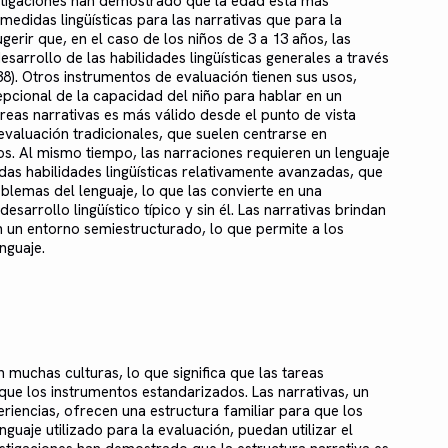
vestigaciones han demostrado que la edad está más
didas lingüísticas para las narrativas que para la
ugerir que, en el caso de los niños de 3 a 13 años, las
esarrollo de las habilidades lingüísticas generales a través
 38). Otros instrumentos de evaluación tienen sus usos,
pcional de la capacidad del niño para hablar en un
tareas narrativas es más válido desde el punto de vista
evaluación tradicionales, que suelen centrarse en
s. Al mismo tiempo, las narraciones requieren un lenguaje
idas habilidades lingüísticas relativamente avanzadas, que
blemas del lenguaje, lo que las convierte en una
esarrollo lingüístico típico y sin él. Las narrativas brindan
n un entorno semiestructurado, lo que permite a los
nguaje.
 muchas culturas, lo que significa que las tareas
ue los instrumentos estandarizados. Las narrativas, un
iencias, ofrecen una estructura familiar para que los
nguaje utilizado para la evaluación, puedan utilizar el