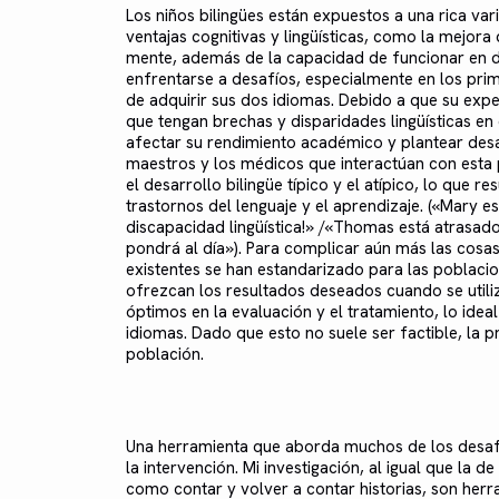
Los niños bilingües están expuestos a una rica varie
ventajas cognitivas y lingüísticas, como la mejora d
mente, además de la capacidad de funcionar en d
enfrentarse a desafíos, especialmente en los pri
de adquirir sus dos idiomas. Debido a que su exper
que tengan brechas y disparidades lingüísticas en
afectar su rendimiento académico y plantear desaf
maestros y los médicos que interactúan con esta p
el desarrollo bilingüe típico y el atípico, lo que r
trastornos del lenguaje y el aprendizaje. («Mary e
discapacidad lingüística!» /«Thomas está atrasado 
pondrá al día»). Para complicar aún más las cosa
existentes se han estandarizado para las poblacio
ofrezcan los resultados deseados cuando se utiliz
óptimos en la evaluación y el tratamiento, lo ide
idiomas. Dado que esto no suele ser factible, la
población.
Una herramienta que aborda muchos de los desafío
la intervención. Mi investigación, al igual que la 
como contar y volver a contar historias, son herra