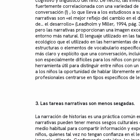
cognitivo y lingüístico del niño. De hecho, las in
fuertemente correlacionada con una variedad de me
conversación (!) , lo que lleva a los estudiosos a s
narrativas son «el mejor reflejo del cambio en el d
de... el desarrollo» (Leadholm y Miller, 1994, pág.
pero las narrativas proporcionan una imagen exce
entorno más natural. El lenguaje utilizado en las 
ecológico que el utilizado en las herramientas de 
estructuras o elementos de vocabulario específico
más claro y explícito que una conversación, inclu
son especialmente difíciles para los niños con pro
herramienta útil para distinguir entre niños con un d
a los niños la oportunidad de hablar libremente e
profesionales centrarse en tipos específicos de le
3. Las tareas narrativas son menos sesgadas.
La narración de historias es una práctica común en
narrativas pueden tener menos sesgos culturales q
medio habitual para compartir información y exper
niños, quienes tal vez no tengan confianza en el le