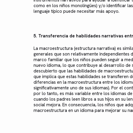
instrumentos narrativos para ayudar a identificar la
como en los niños monolingües) y/o identificar las 
lenguaje típico puede necesitar más apoyo.
5. Transferencia de habilidades narrativas ent
La macroestructura (estructura narrativa) es simi
generales que son relativamente independientes del
marco familiar que los niños pueden seguir a me
nuevo idioma, lo que contribuye al desarrollo de s
descubierto que las habilidades de macroestructura
que implica que estas habilidades se transfieren 
diferencias en la macroestructura entre los idio
significativamente uno de sus idiomas). Por el cont
por lo tanto, es más variable entre los idiomas de
cuando los padres leen libros a sus hijos en su len
social mejora. En consecuencia, los niños que adq
macroestructura en un idioma para mejorar su nar