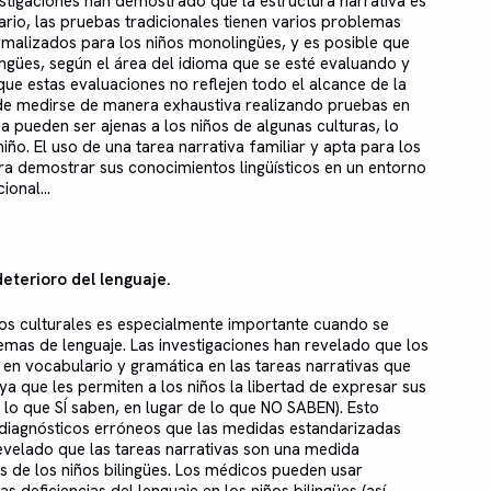
estigaciones han demostrado que la estructura narrativa es
ario, las pruebas tradicionales tienen varios problemas
ormalizados para los niños monolingües, y es posible que
gües, según el área del idioma que se esté evaluando y
e que estas evaluaciones no reflejen todo el alcance de la
ede medirse de manera exhaustiva realizando pruebas en
a pueden ser ajenas a los niños de algunas culturas, lo
iño. El uso de una tarea narrativa familiar y apta para los
ra demostrar sus conocimientos lingüísticos en un entorno
onal...
eterioro del lenguaje.
os culturales es especialmente importante cuando se
lemas de lenguaje. Las investigaciones han revelado que los
 en vocabulario y gramática en las tareas narrativas que
ya que les permiten a los niños la libertad de expresar sus
 lo que SÍ saben, en lugar de lo que NO SABEN). Esto
s diagnósticos erróneos que las medidas estandarizadas
evelado que las tareas narrativas son una medida
cas de los niños bilingües. Los médicos pueden usar