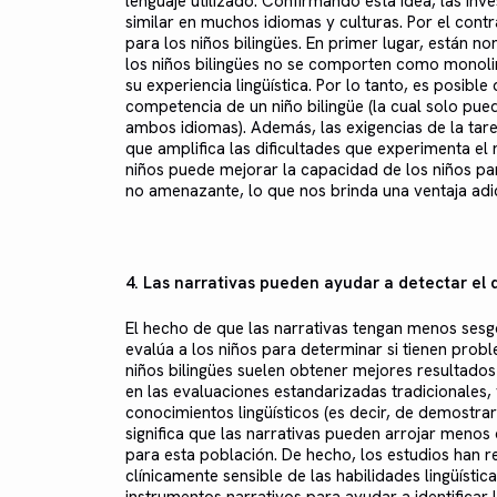
lenguaje utilizado. Confirmando esta idea, las inv
similar en muchos idiomas y culturas. Por el contr
para los niños bilingües. En primer lugar, están n
los niños bilingües no se comporten como monolin
su experiencia lingüística. Por lo tanto, es posibl
competencia de un niño bilingüe (la cual solo pu
ambos idiomas). Además, las exigencias de la tare
que amplifica las dificultades que experimenta el n
niños puede mejorar la capacidad de los niños pa
no amenazante, lo que nos brinda una ventaja adici
4. Las narrativas pueden ayudar a detectar el d
El hecho de que las narrativas tengan menos sesg
evalúa a los niños para determinar si tienen prob
niños bilingües suelen obtener mejores resultados
en las evaluaciones estandarizadas tradicionales, 
conocimientos lingüísticos (es decir, de demostrar
significa que las narrativas pueden arrojar meno
para esta población. De hecho, los estudios han r
clínicamente sensible de las habilidades lingüísti