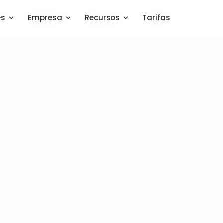
es
es
Empresa
Empresa
Recursos
Recursos
Tarifas
Tarifas