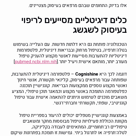
אלו בדיוק התחומים שבהם מרפאים בעיסוק מצטיינים.
כלים דיגיטליים מסייעים לריפוי
בעיסוק לשגשג
הטכנולוגיה פותחת גם היא דלתות חדשות. עם העלייה בשימוש
בטלה־תרפיה, בטיפול מרחוק ובבריאות דיגיטלית, פלטפורמות
דיגיטליות להתערבות מסייעות לאנשי מקצוע להעניק טיפול
מעורב יותר, מותאם אישית ויעיל יותר.[
pubmed.ncbi.nlm.nih
]
דוגמה לכך היא
Cognishine
– פלטפורמה דיגיטלית להתערבות,
שפותחה עבור מרפאים בעיסוק, קלינאי תקשורת, אנשי חינוך
ואנשי מקצוע נוספים ממקצועות הבריאות. קוגנישיין תוכננה
כפלטפורמה התומכת באנשי מקצוע וכמאגר תוכן טיפולי, המציע
משאבים מוכנים לשימוש וניתנים להתאמה אישית עבור טיפול
קוגניטיבי, שפתי, תקשורתי וחברתי־רגשי.
באמצעות קוגנישיין מטפלים יכולים להיעזר בספריית טיפול
מקוונת הכוללת פעילויות טיפול מבוססות מחקר ומשאבים
טיפוליים רב־תחומיים, המתאימים לעבודה בקליניקה,
לטלה־תרפיה או לתרגול ביתי. גמישות זו תומכת בפתרונות שיקום