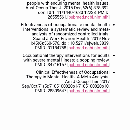
people with enduring mental health issues.
Aust Occup Ther J. 2015 Dec;62(6):378-392.
doi: 10.1111/1440-1630.12238. PMID:
26555561.[
pubmed.ncbi.nlm.nih
]
Effectiveness of occupational e-mental health
interventions: a systematic review and meta-
analysis of randomized controlled trials.
Scand J Work Environ Health. 2019 Nov
1;45(6):560-576. doi: 10.5271/sjweh.3839.
PMID: 31184758.[
pubmed.ncbi.nlm.nih
]
Occupational therapy interventions for adults
with severe mental illness: a scoping review.
PMID: 34716157.[
pubmed.ncbi.nlm.nih
]
Clinical Effectiveness of Occupational
Therapy in Mental Health: A Meta-Analysis.
Am J Occup Ther. 2017
Sep/Oct;71(5):7105100020p1-7105100020p10.
PMID: 28809647.[
pubmed.ncbi.nlm.nih
]