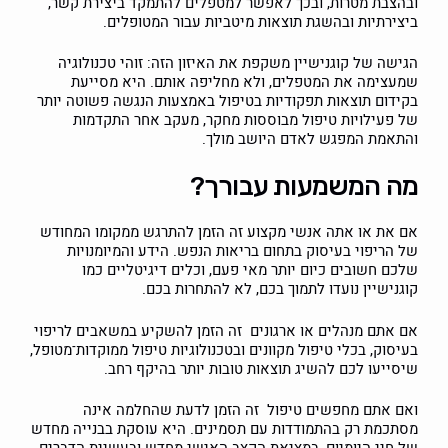
ובהצבת מטרות, ובכך לאפשר למטפלים להתמקד ביצירת קשר,
ביצירתיות ובהשגת תוצאות מיטביות עבור המטופלים.
הגישה של קוגנישיין משקפת את האיזון הזה: זוהי טכנולוגיה
שמעצימה את המטפלים, ולא מחליפה אותם. היא מסייעת
בקידום תוצאות תפקודיות בטיפול באמצעות הנגשה פשוטה יותר
של פעילויות טיפול מבוססות מחקר, מעקב אחר התקדמות
והתאמת המפגש לאדם היושב מולך.
מה המשמעות עבורך?
אם את או אתה אנשי מקצוע זה הזמן להתרגש ממקומו המחודש
של הריפוי בעיסוק בתחום בריאות הנפש. הידע והמיומנויות
שלכם חשובים כיום יותר מאי פעם, וכלים דיגיטליים כמו
קוגנישיין נועדו לתמוך בכם, לא להתחרות בכם.
אם אתם מנהלים או ארגונים זה הזמן להשקיע במשאבים לריפוי
בעיסוק, בכלי טיפול מקוונים ובטכנולוגיות טיפול ממוקדות־מטופל,
שיסייעו לכם להשיג תוצאות טובות יותר בהיקף רחב.
ואם אתם מחפשים טיפול זה הזמן לדעת שהחלמה אינה
מסתכמת רק בהתמודדות עם תסמינים. היא עוסקת בבנייה מחדש
של חיי היומיום, במציאת הקצב האישי מחדש ובעשיית הדברים