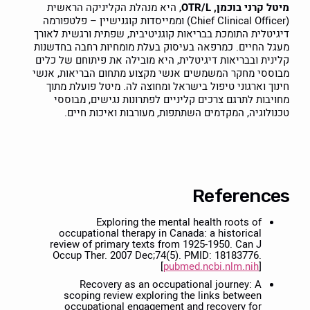
מיטל קרני בוכמן, OTR/L
, היא מנהלת הקליניקה הראשית
(Chief Clinical Officer) וממייסדות קוגנישיין – פלטפורמה
דיגיטלית התומכת בבריאות קוגניטיבית, שפתית ורגשית לאורך
מעגל החיים. כמרפאה בעיסוק בעלת מומחיות רחבה בחדשנות
קלינית ובבריאות דיגיטלית, היא מובילה את פיתוחם של כלים
מבוססי מחקר המשמשים אנשי מקצוע מתחום הבריאות, אנשי
חינוך וארגוני טיפול בישראל ומחוצה לה. מיטל פועלת מתוך
מחויבות לתרגם צרכים קליניים לפתרונות נגישים, מבוססי
טכנולוגיה, המקדמים השתתפות, מעורבות ואיכות חיים.
References
Exploring the mental health roots of
occupational therapy in Canada: a historical
review of primary texts from 1925-1950. Can J
Occup Ther. 2007 Dec;74(5). PMID: 18183776.
[
pubmed.ncbi.nlm.nih
]
Recovery as an occupational journey: A
scoping review exploring the links between
occupational engagement and recovery for