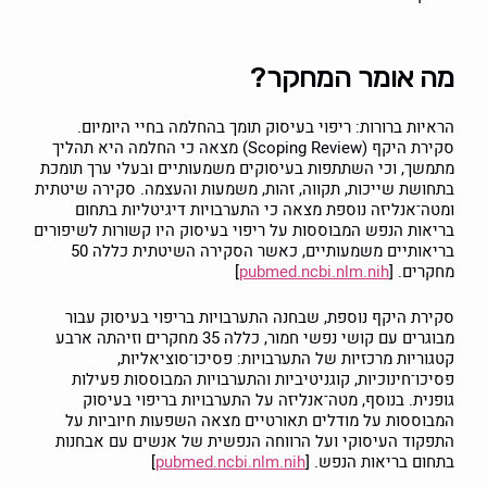
מה אומר המחקר?
הראיות ברורות: ריפוי בעיסוק תומך בהחלמה בחיי היומיום.
סקירת היקף (Scoping Review) מצאה כי החלמה היא תהליך
מתמשך, וכי השתתפות בעיסוקים משמעותיים ובעלי ערך תומכת
בתחושת שייכות, תקווה, זהות, משמעות והעצמה. סקירה שיטתית
ומטה־אנליזה נוספת מצאה כי התערבויות דיגיטליות בתחום
בריאות הנפש המבוססות על ריפוי בעיסוק היו קשורות לשיפורים
בריאותיים משמעותיים, כאשר הסקירה השיטתית כללה 50
מחקרים. [
pubmed.ncbi.nlm.nih
]
סקירת היקף נוספת, שבחנה התערבויות בריפוי בעיסוק עבור
מבוגרים עם קושי נפשי חמור, כללה 35 מחקרים וזיהתה ארבע
קטגוריות מרכזיות של התערבויות: פסיכו־סוציאליות,
פסיכו־חינוכיות, קוגניטיביות והתערבויות המבוססות פעילות
גופנית. בנוסף, מטה־אנליזה על התערבויות בריפוי בעיסוק
המבוססות על מודלים תאורטיים מצאה השפעות חיוביות על
התפקוד העיסוקי ועל הרווחה הנפשית של אנשים עם אבחנות
בתחום בריאות הנפש. [
pubmed.ncbi.nlm.nih
]