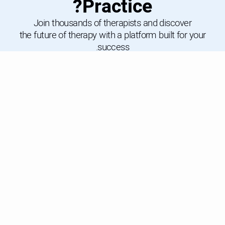
Practice?
Join thousands of therapists and discover
the future of therapy with a platform built for your
success.
Book a Demo
הישארו מעודכנים עם
הפעילויות שלנו
לתיאום שיחה
המשרדים שלנו
ארה״ב
בריטניה