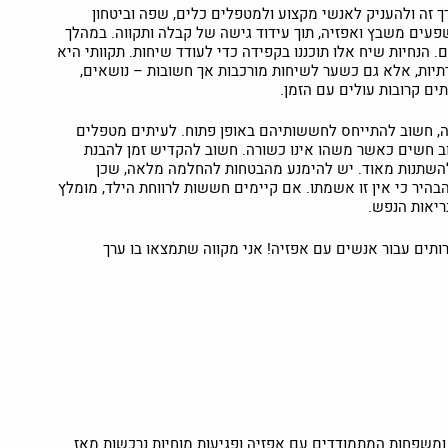
ך זה ולהעניק לאנשי מקצוע ולמטפלים כלים, שפה וביטחון
פעים משבץ ואפזיה, תוך עידוד גישה של קבלה ותקווה. במהלך
הנחיות שיח אלו תוכננו בקפידה כדי לעודד שיחות. תקוותי היא
ות, אלא גם כשער לשיחות מורכבות אך חשובות – נושאים,
ם קרובות עולים עם הזמן.
ה, חשוב להתייחס לחששותיהם באופן פתוח. לעיתים מטפלים
רוב חשים כאשר משהו אינו כשורה. חשוב להקדיש זמן להבנת
 להשתנות מאוד. יש להימנע מהבטחות להחלמה מלאה, שכן
היר כי אין זו אשמתו. אם קיימים חששות לרווחת הילד, מומלץ
ריאות הנפש.
ים עבור אנשים עם אפזיה! אני מקווה שתמצאו בו ערך
משפחות המתמודדים עם אפזיה ופגיעות מוחיות נרכשות מאז