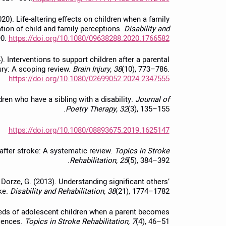
020). Life-altering effects on children when a family
tion of child and family perceptions.
Disability and
90.
https://doi.org/10.1080/09638288.2020.1766582
). Interventions to support children after a parental
ury: A scoping review.
Brain Injury, 38
(10), 773–786.
https://doi.org/10.1080/02699052.2024.2347555
dren who have a sibling with a disability.
Journal of
Poetry Therapy, 32
(3), 135–155.
https://doi.org/10.1080/08893675.2019.1625147
g after stroke: A systematic review.
Topics in Stroke
Rehabilitation, 25
(5), 384–392.
e Dorze, G. (2013). Understanding significant others’
ke.
Disability and Rehabilitation, 38
(21), 1774–1782.
needs of adolescent children when a parent becomes
riences.
Topics in Stroke Rehabilitation, 7
(4), 46–51.