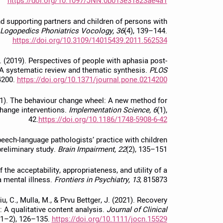
https://doi.org/10.1097/JNN.0b013e31823ae4a1
nd supporting partners and children of persons with
Logopedics Phoniatrics Vocology, 36
(4), 139–144.
https://doi.org/10.3109/14015439.2011.562534
S. (2019). Perspectives of people with aphasia post-
 A systematic review and thematic synthesis.
PLOS
4200.
https://doi.org/10.1371/journal.pone.0214200
2011). The behaviour change wheel: A new method for
change interventions.
Implementation Science, 6
(1),
42.
https://doi.org/10.1186/1748-5908-6-42
). Speech-language pathologists’ practice with children
preliminary study.
Brain Impairment, 22
(2), 135–151.
of the acceptability, appropriateness, and utility of a
a mental illness.
Frontiers in Psychiatry, 13
, 815873.
iu, C., Mulla, M., & Prvu Bettger, J. (2021). Recovery
 A qualitative content analysis.
Journal of Clinical
(1–2), 126–135.
https://doi.org/10.1111/jocn.15529