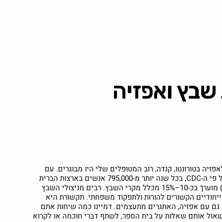
 שבץ ואפזיה
עבוד כקלינאית תקשורת (SLP) במכון לאפזיה בטורונטו, קנדה, רוב המטופלים שלי היו מבוגרים. עם
השנים, הדמוגרפיה השתנתה לאוכלוסייה צעירה יותר. על פי ה-CDC, בכל שנה יותר מ-795,000 אנשים בארצות הברית
חווים שבץ. שבץ בקרב מבוגרים צעירים (מתחת לגיל 50) מוערך בכ-10–15% מכלל מקרי השבץ. רבים מניצולי השבץ
ייחודיים הקשורים להורות ולתפקוד משפחתי. תקשורת היא
 גם עם אפזיה, האתגרים מתעצמים. דמיינו כמה שיחות אתם
שאול אותם שאלות על בית הספר, לשתף דברי חוכמה או לקרוא