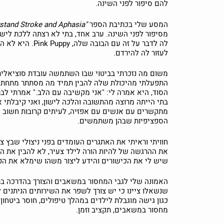
להם סיפור לפני השינה.
המסע שלי בכתיבת הספר
"Listen with Your Heart: Helping Kids Understand Stroke and Aphasia"
מסיפור לפני השינה. ערב אחד, בתי לא רצתה ללכת לישון
לעזור לה להירדם.
התפעלתי מהיכולת שלה להבין תמיד מה מסתתר מתחת 
בתי הייתה מרוצה מהתשובה והלכה לישון, ואני קיבלת
מתקשרים עם אנשים עם אפזיה, לעיתים קרובות חשוב י
הספציפיות שבהן משתמשים.
חוויתי וראיתי את האתגרים העומדים בפני ניצולי שבץ 
את ההרגשה של להיות הורה לילד צעיר, לא להבין את הא
שיש לי את הכישורים והידע ליצור משהו שימלא את הפ
שנשאלו ציינו כי יש צורך לשפר את השירותים הניתנים 
כגון גישה מוגבלת לילדים במהלך טיפולים, חוסר ביטחון
מחסור במשאבים, תקציב וזמן.