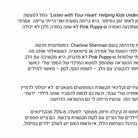
החל למעשה
 לאחר זמן הסיפור. היא הייתה נסערת ואני הייתי עייפה. אמרתי
לה לדבר על זה עם הבובה שלה, Pink Puppy. היא לא השתכנעה ואמרה ש-Pink Puppy לא עונה בחזרה, ולכן לא יכולה
משום מה נזכרתי בביטוי שבו השתמשה עובדת סוציאלית מדהימה בשם Charline Sherman. כסטודנטית חדשה
לפני השטח של אמירה או סיטואציה. כששאלתי אותה מה
הסוד, היא אמרה לי: "אני מקשיבה עם הלב." אמרתי לבתי שלמרות ש-Pink Puppy לא מדברת, היא מקשיבה עם הלב.
י את ההשראה שתהפוך לנושא המרכזי של הספר שלי. כאשר
ותר להקשיב עם הלב – לשפת הגוף, לטון – מאשר למילים
צעירים וקלינאי תקשורת המחפשים משאבים. לא יכולתי לדמיין
פזיה שלי עצמי, וכעת גם לנסות להסביר אותה לילדי. ידעתי
ער הזה. עכשיו הייתה לי גם ההשראה הדרושה.
האמונה שלי לגבי המחסור במשאבים והצורך בהדרכה בתחום זה קיבלה חיזוק ממחקר. למעלה מ-75% מהקלינאים
לילדים של הורים עם לקות תקשורת נרכשת. הם ציינו חסמים
 בניהול השיחות הללו, אי-ודאות האם יש לשלב ילדים בטיפול,