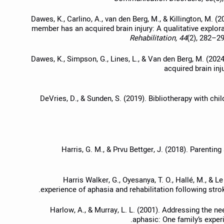
Dawes, K., Carlino, A., van den Berg, M., & Killington, M. (2
member has an acquired brain injury: A qualitative explora
Rehabilitation, 44
(2), 282–2
Dawes, K., Simpson, G., Lines, L., & Van den Berg, M. (2024
acquired brain inj
DeVries, D., & Sunden, S. (2019). Bibliotherapy with chil
Harris, G. M., & Prvu Bettger, J. (2018). Parentin
Harris Walker, G., Oyesanya, T. O., Hallé, M., & L
experience of aphasia and rehabilitation following stro
Harlow, A., & Murray, L. L. (2001). Addressing the 
aphasic: One family’s expe