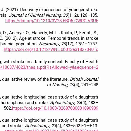
er, J. (2021). Recovery experiences of younger stroke
ysis.
Journal of Clinical Nursing, 30
(1–2), 126–135.
https://doi.org/10.1310/3V28-6BQ5-CWPG-V3UF
., Adeoye, O., Flaherty, M. L., Khatri, P., Ferioli, S.,
. O. (2012). Age at stroke: Temporal trends in stroke
 biracial population.
Neurology, 79
(17), 1781–1787.
https://doi.org/10.1212/WNL.0b013e318270401d
ng with stroke in a family context. Faculty of Health
dle/10037/4623/thesis.pdf?isAllowed=y&sequence=2
qualitative review of the literature.
British Journal
of Nursing, 19
(4), 241–248
A qualitative longitudinal case study of a daughter’s
ther’s aphasia and stroke.
Aphasiology, 23
(4), 483–
502.
https://doi.org/10.1080/02687030801890909
A qualitative longitudinal case study of a daughter’s
a and stroke.
Aphasiology, 23
(4), 483–502.E1—E13.