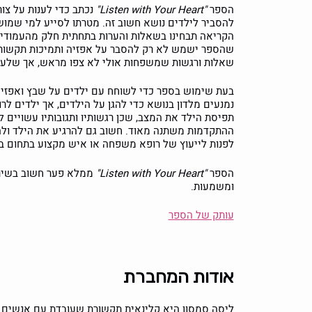
הספר
"Listen with Your Heart"
נכתב כדי לענות על צור
להסביר לילדים נושא חשוב זה. מטרתו לסייע למי שמוש
הקריאה תבחינו בשאלות והערות בתחתית חלק מהעמודים. 
שהספר ישמש לא רק להסבר על אפזיה ותמיכות תקשורתי
שאלות ורגשות שמשפחות אולי לא צפו מראש, אך שלעתי
בעת שימוש בספר כדי לשוחח עם ילדים על שבץ ואפזי
נמנעים מלדון בנושא כדי להגן על הילדים, אך ילדים ל
תפיסת הילד את המצב, שכן רגשותיו ותגובותיו עשויים
ההתקדמות משתנה מאוד. חשוב גם להרגיע את הילד ולהב
לפנות לייעוץ של רופא משפחה או איש מקצוע בתחום ב
הספר
"Listen with Your Heart"
ממלא פער חשוב בשירות
ומשמעות.
עותק של הספר
אודות המחברת
ליסה סמסון היא קלינאית תקשורת שעובדת עם אנשים ו