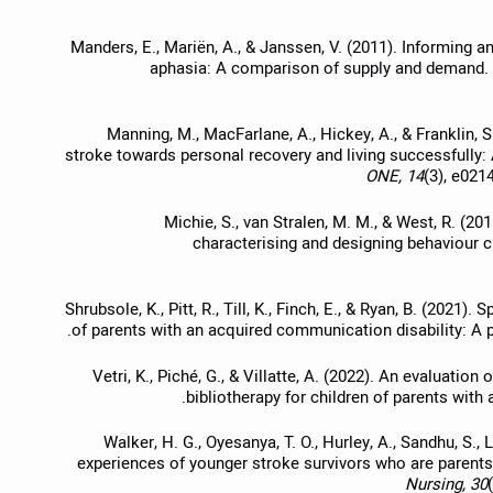
Manders, E., Mariën, A., & Janssen, V. (2011). Informing a
aphasia: A comparison of supply and demand.
Manning, M., MacFarlane, A., Hickey, A., & Franklin, 
stroke towards personal recovery and living successfully:
ONE, 14
(3), e021
Michie, S., van Stralen, M. M., & West, R. (
characterising and designing behaviour 
Shrubsole, K., Pitt, R., Till, K., Finch, E., & Ryan, B. (2021
of parents with an acquired communication disability: A 
Vetri, K., Piché, G., & Villatte, A. (2022). An evaluation 
bibliotherapy for children of parents with 
Walker, H. G., Oyesanya, T. O., Hurley, A., Sandhu, S., L
experiences of younger stroke survivors who are parents:
Nursing, 30