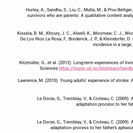
Hurley, A., Sandhu, S., Liu, C., Mulla, M., & Prvu Bettg
survivors who are parents: A qualitative content anal
Kissela, B. M., Khoury, J. C., Alwell, K., Moomaw, C. J., Woo, D
De Los Rios La Rosa, F., Broderick, J. P., & Kleindorfer, D
incidence in a large,
Kitzmüller, G., et al. (2012). Long-term experiences of livi
Sciences.
https://munin.uit.no/bitstream/han
Lawrence, M. (2010). Young adults’ experience of stroke: A 
Le Dorze, G., Tremblay, V., & Croteau, C. (2009). 
adaptation process to her fa
Le Dorze, G., Tremblay, V., & Croteau, C. (2009). 
adaptation process to her father’s aphasi